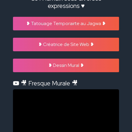
expressions ♥️
❥ Tatouage Temporairte au Jagwa ❥
❥ Créatrice de Site Web ❥
❥ Dessin Mural ❥
🎥 Fresque Murale 🎥