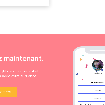
 maintenant.
ight dès maintenant et
avec votre audience.
tement