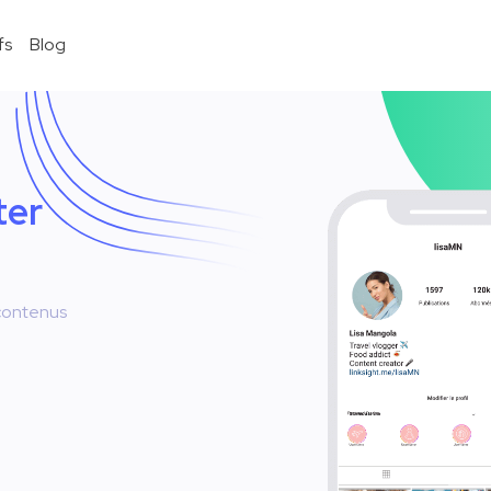
fs
Blog
ter
contenus