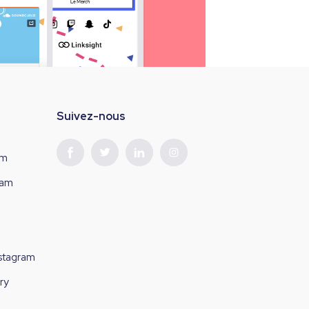
Suivez-nous
am
ram
nstagram
ry