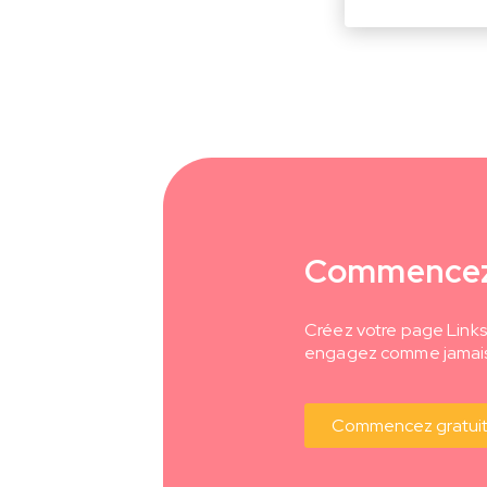
Commencez
Créez votre page Links
engagez comme jamais 
Commencez gratui