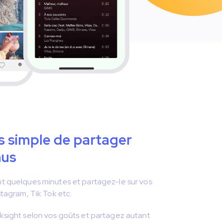
s simple de partager
nus
nt quelques minutes et partagez-le sur vos
stagram, Tik Tok etc.
ksight selon vos goûts et partagez autant